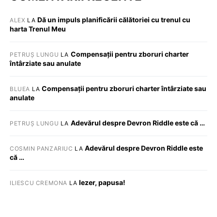
Dă un impuls planificării călătoriei cu trenul cu
ALEX
LA
harta Trenul Meu
Compensații pentru zboruri charter
PETRUȘ LUNGU
LA
întârziate sau anulate
Compensații pentru zboruri charter întârziate sau
BLUEA
LA
anulate
Adevărul despre Devron Riddle este că …
PETRUȘ LUNGU
LA
Adevărul despre Devron Riddle este
COSMIN PANZARIUC
LA
că …
Iezer, papusa!
ILIESCU CREMONA
LA