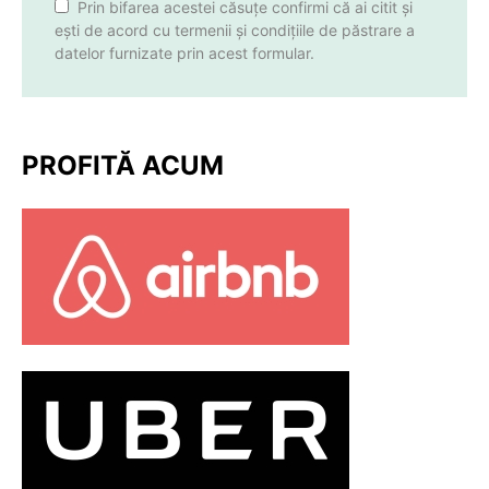
Prin bifarea acestei căsuțe confirmi că ai citit și
ești de acord cu termenii și condițiile de păstrare a
datelor furnizate prin acest formular.
PROFITĂ ACUM