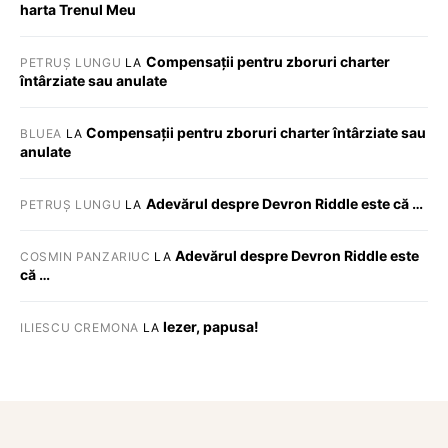
harta Trenul Meu
Compensații pentru zboruri charter
PETRUȘ LUNGU
LA
întârziate sau anulate
Compensații pentru zboruri charter întârziate sau
BLUEA
LA
anulate
Adevărul despre Devron Riddle este că …
PETRUȘ LUNGU
LA
Adevărul despre Devron Riddle este
COSMIN PANZARIUC
LA
că …
Iezer, papusa!
ILIESCU CREMONA
LA