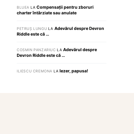
Compensații pentru zboruri
BLUEA
LA
charter întârziate sau anulate
Adevărul despre Devron
PETRUȘ LUNGU
LA
Riddle este că …
Adevărul despre
COSMIN PANZARIUC
LA
Devron Riddle este că …
Iezer, papusa!
ILIESCU CREMONA
LA