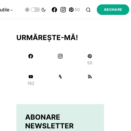
utile
50
ABONARE
URMĂREȘTE-MĂ!
50
182
ABONARE
NEWSLETTER