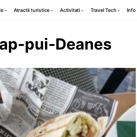
de
Atractii turistice
Activitati
Travel Tech
Info 
ap-pui-Deanes