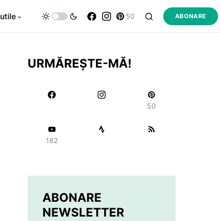
utile
50
ABONARE
URMĂREȘTE-MĂ!
50
182
ABONARE
NEWSLETTER