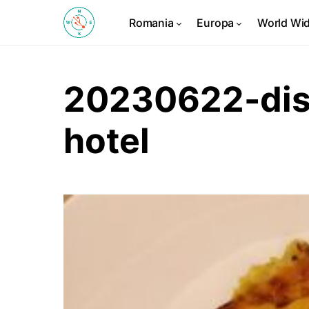
Romania
Europa
World Wi
20230622-dis
hotel