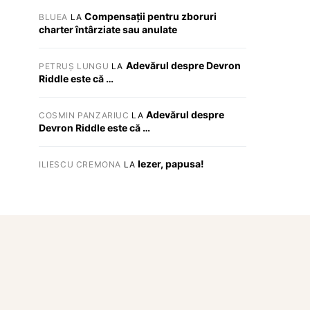
Compensații pentru zboruri
BLUEA
LA
charter întârziate sau anulate
Adevărul despre Devron
PETRUȘ LUNGU
LA
Riddle este că …
Adevărul despre
COSMIN PANZARIUC
LA
Devron Riddle este că …
Iezer, papusa!
ILIESCU CREMONA
LA