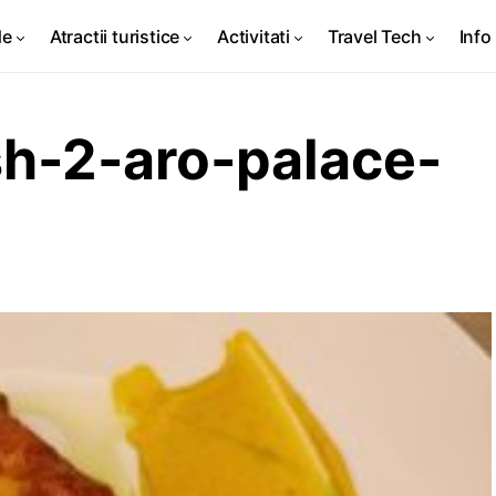
de
Atractii turistice
Activitati
Travel Tech
Info 
h-2-aro-palace-