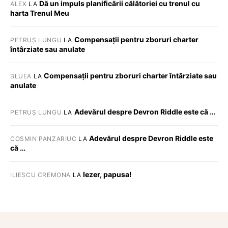
Dă un impuls planificării călătoriei cu trenul cu
ALEX
LA
harta Trenul Meu
Compensații pentru zboruri charter
PETRUȘ LUNGU
LA
întârziate sau anulate
Compensații pentru zboruri charter întârziate sau
BLUEA
LA
anulate
Adevărul despre Devron Riddle este că …
PETRUȘ LUNGU
LA
Adevărul despre Devron Riddle este
COSMIN PANZARIUC
LA
că …
Iezer, papusa!
ILIESCU CREMONA
LA