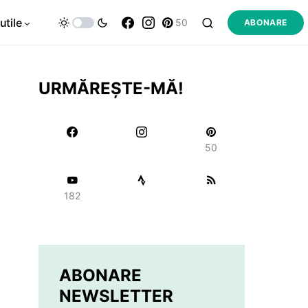
utile
50
ABONARE
URMĂREȘTE-MĂ!
50
182
ABONARE
NEWSLETTER