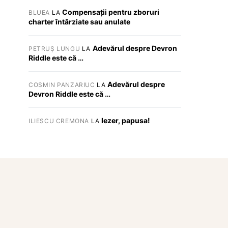
Compensații pentru zboruri
BLUEA
LA
charter întârziate sau anulate
Adevărul despre Devron
PETRUȘ LUNGU
LA
Riddle este că …
Adevărul despre
COSMIN PANZARIUC
LA
Devron Riddle este că …
Iezer, papusa!
ILIESCU CREMONA
LA