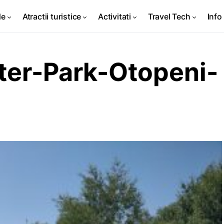
de
Atractii turistice
Activitati
Travel Tech
Info 
er-Park-Otopeni-