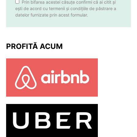
Prin bifarea acestei căsuțe confirmi că ai citit și
ești de acord cu termenii și condițiile de păstrare a
datelor furnizate prin acest formular.
PROFITĂ ACUM