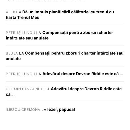
Dă un impuls planificării călătoriei cu trenul cu
ALEX
LA
harta Trenul Meu
Compensații pentru zboruri charter
PETRUȘ LUNGU
LA
întârziate sau anulate
Compensații pentru zboruri charter întârziate sau
BLUEA
LA
anulate
Adevărul despre Devron Riddle este că …
PETRUȘ LUNGU
LA
Adevărul despre Devron Riddle este
COSMIN PANZARIUC
LA
că …
Iezer, papusa!
ILIESCU CREMONA
LA