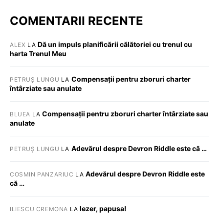
COMENTARII RECENTE
Dă un impuls planificării călătoriei cu trenul cu
ALEX
LA
harta Trenul Meu
Compensații pentru zboruri charter
PETRUȘ LUNGU
LA
întârziate sau anulate
Compensații pentru zboruri charter întârziate sau
BLUEA
LA
anulate
Adevărul despre Devron Riddle este că …
PETRUȘ LUNGU
LA
Adevărul despre Devron Riddle este
COSMIN PANZARIUC
LA
că …
Iezer, papusa!
ILIESCU CREMONA
LA