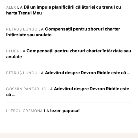
Dă un impuls planificării călătoriei cu trenul cu
ALEX
LA
harta Trenul Meu
Compensații pentru zboruri charter
PETRUȘ LUNGU
LA
întârziate sau anulate
Compensații pentru zboruri charter întârziate sau
BLUEA
LA
anulate
Adevărul despre Devron Riddle este că …
PETRUȘ LUNGU
LA
Adevărul despre Devron Riddle este
COSMIN PANZARIUC
LA
că …
Iezer, papusa!
ILIESCU CREMONA
LA