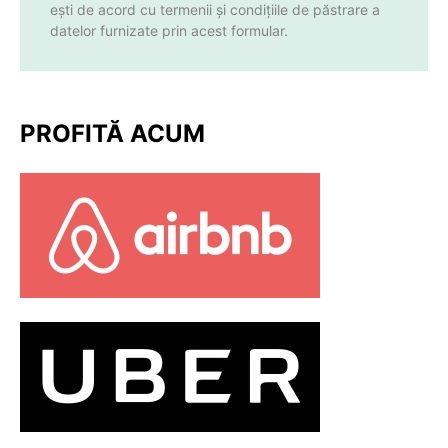
ești de acord cu termenii și condițiile de păstrare a
datelor furnizate prin acest formular.
PROFITĂ ACUM