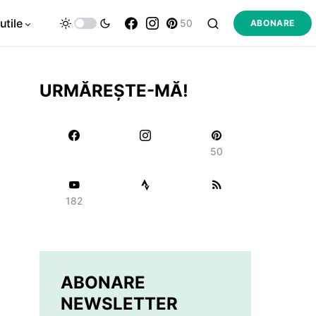
utile
50
ABONARE
URMĂREȘTE-MĂ!
50
182
ABONARE
NEWSLETTER