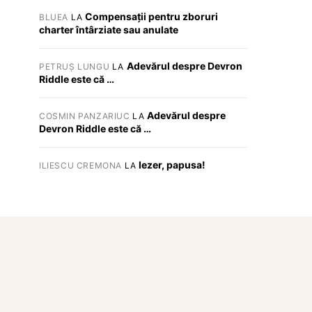
Compensații pentru zboruri
BLUEA
LA
charter întârziate sau anulate
Adevărul despre Devron
PETRUȘ LUNGU
LA
Riddle este că …
Adevărul despre
COSMIN PANZARIUC
LA
Devron Riddle este că …
Iezer, papusa!
ILIESCU CREMONA
LA