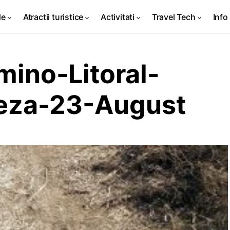
de
Atractii turistice
Activitati
Travel Tech
Info 
ino-Litoral-
eza-23-August