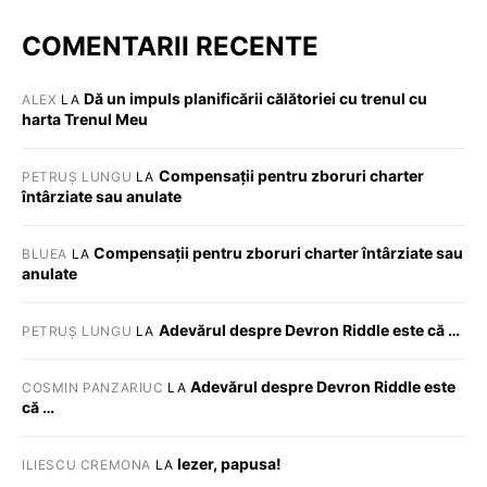
COMENTARII RECENTE
Dă un impuls planificării călătoriei cu trenul cu
ALEX
LA
harta Trenul Meu
Compensații pentru zboruri charter
PETRUȘ LUNGU
LA
întârziate sau anulate
Compensații pentru zboruri charter întârziate sau
BLUEA
LA
anulate
Adevărul despre Devron Riddle este că …
PETRUȘ LUNGU
LA
Adevărul despre Devron Riddle este
COSMIN PANZARIUC
LA
că …
Iezer, papusa!
ILIESCU CREMONA
LA