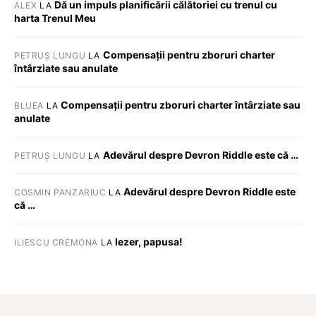
Dă un impuls planificării călătoriei cu trenul cu
ALEX
LA
harta Trenul Meu
Compensații pentru zboruri charter
PETRUȘ LUNGU
LA
întârziate sau anulate
Compensații pentru zboruri charter întârziate sau
BLUEA
LA
anulate
Adevărul despre Devron Riddle este că …
PETRUȘ LUNGU
LA
Adevărul despre Devron Riddle este
COSMIN PANZARIUC
LA
că …
Iezer, papusa!
ILIESCU CREMONA
LA