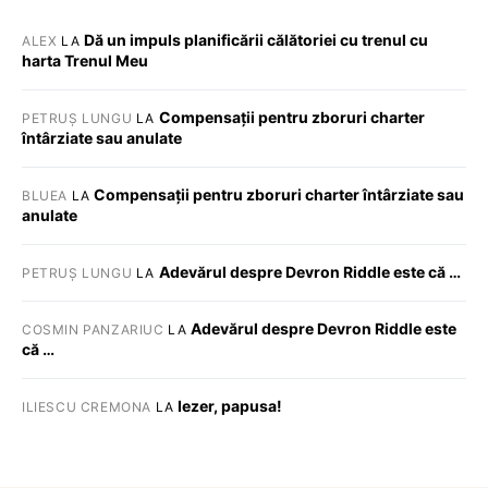
Dă un impuls planificării călătoriei cu trenul cu
ALEX
LA
harta Trenul Meu
Compensații pentru zboruri charter
PETRUȘ LUNGU
LA
întârziate sau anulate
Compensații pentru zboruri charter întârziate sau
BLUEA
LA
anulate
Adevărul despre Devron Riddle este că …
PETRUȘ LUNGU
LA
Adevărul despre Devron Riddle este
COSMIN PANZARIUC
LA
că …
Iezer, papusa!
ILIESCU CREMONA
LA