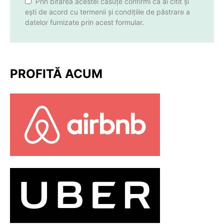
Prin bifarea acestei căsuțe confirmi că ai citit și
ești de acord cu termenii și condițiile de păstrare a
datelor furnizate prin acest formular.
PROFITĂ ACUM