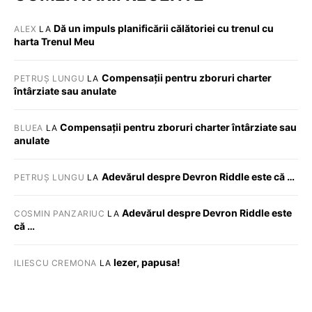
Dă un impuls planificării călătoriei cu trenul cu
ALEX
LA
harta Trenul Meu
Compensații pentru zboruri charter
PETRUȘ LUNGU
LA
întârziate sau anulate
Compensații pentru zboruri charter întârziate sau
BLUEA
LA
anulate
Adevărul despre Devron Riddle este că …
PETRUȘ LUNGU
LA
Adevărul despre Devron Riddle este
COSMIN PANZARIUC
LA
că …
Iezer, papusa!
ILIESCU CREMONA
LA