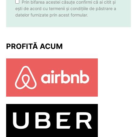
Prin bifarea acestei căsuțe confirmi că ai citit și
ești de acord cu termenii și condițiile de păstrare a
datelor furnizate prin acest formular.
PROFITĂ ACUM