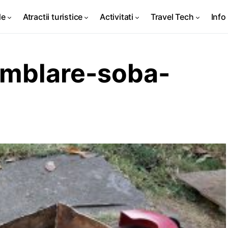
de
Atractii turistice
Activitati
Travel Tech
Info 
mblare-soba-