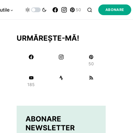
utile
50
ABONARE
URMĂREȘTE-MĂ!
50
185
ABONARE
NEWSLETTER