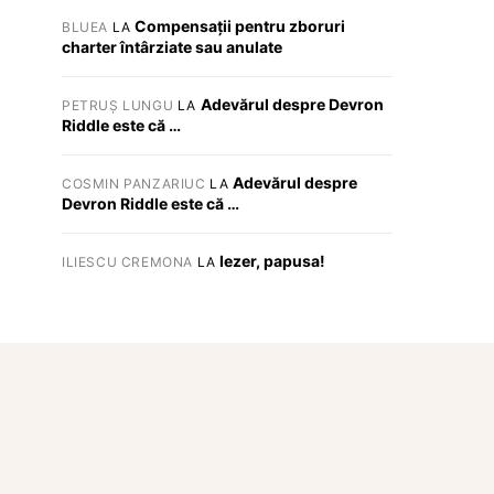
Compensații pentru zboruri
BLUEA
LA
charter întârziate sau anulate
Adevărul despre Devron
PETRUȘ LUNGU
LA
Riddle este că …
Adevărul despre
COSMIN PANZARIUC
LA
Devron Riddle este că …
Iezer, papusa!
ILIESCU CREMONA
LA