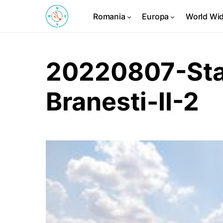
Romania
Europa
World Wi
20220807-Stav
Branesti-II-2