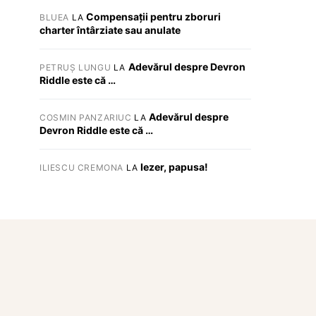
Compensații pentru zboruri
BLUEA
LA
charter întârziate sau anulate
Adevărul despre Devron
PETRUȘ LUNGU
LA
Riddle este că …
Adevărul despre
COSMIN PANZARIUC
LA
Devron Riddle este că …
Iezer, papusa!
ILIESCU CREMONA
LA