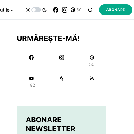
utile
50
ABONARE
URMĂREȘTE-MĂ!
50
182
ABONARE
NEWSLETTER