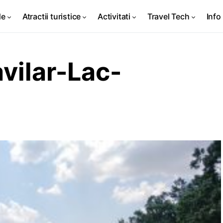
de
Atractii turistice
Activitati
Travel Tech
Info 
ilar-Lac-