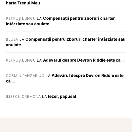
harta Trenul Meu
Compensații pentru zboruri charter
PETRUȘ LUNGU
LA
întârziate sau anulate
Compensații pentru zboruri charter întârziate sau
BLUEA
LA
anulate
Adevărul despre Devron Riddle este că …
PETRUȘ LUNGU
LA
Adevărul despre Devron Riddle este
COSMIN PANZARIUC
LA
că …
Iezer, papusa!
ILIESCU CREMONA
LA