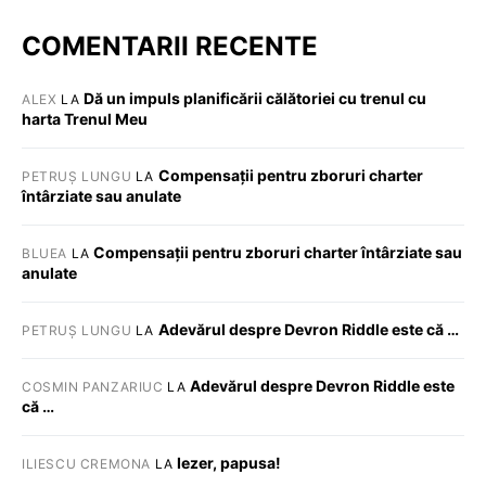
COMENTARII RECENTE
Dă un impuls planificării călătoriei cu trenul cu
ALEX
LA
harta Trenul Meu
Compensații pentru zboruri charter
PETRUȘ LUNGU
LA
întârziate sau anulate
Compensații pentru zboruri charter întârziate sau
BLUEA
LA
anulate
Adevărul despre Devron Riddle este că …
PETRUȘ LUNGU
LA
Adevărul despre Devron Riddle este
COSMIN PANZARIUC
LA
că …
Iezer, papusa!
ILIESCU CREMONA
LA