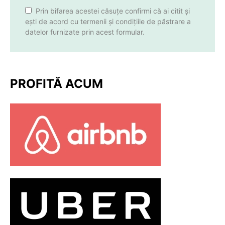
Prin bifarea acestei căsuțe confirmi că ai citit și
ești de acord cu termenii și condițiile de păstrare a
datelor furnizate prin acest formular.
PROFITĂ ACUM