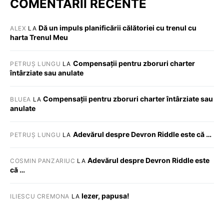
COMENTARII RECENTE
Dă un impuls planificării călătoriei cu trenul cu
ALEX
LA
harta Trenul Meu
Compensații pentru zboruri charter
PETRUȘ LUNGU
LA
întârziate sau anulate
Compensații pentru zboruri charter întârziate sau
BLUEA
LA
anulate
Adevărul despre Devron Riddle este că …
PETRUȘ LUNGU
LA
Adevărul despre Devron Riddle este
COSMIN PANZARIUC
LA
că …
Iezer, papusa!
ILIESCU CREMONA
LA