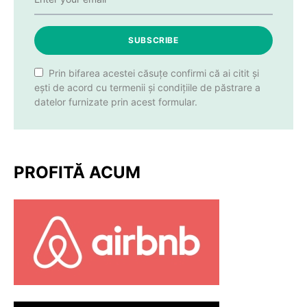
SUBSCRIBE
Prin bifarea acestei căsuțe confirmi că ai citit și
ești de acord cu termenii și condițiile de păstrare a
datelor furnizate prin acest formular.
PROFITĂ ACUM