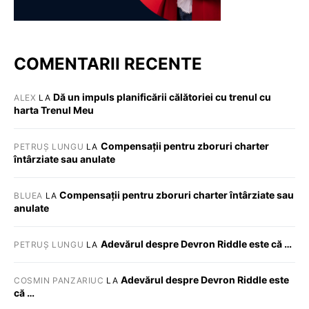
COMENTARII RECENTE
Dă un impuls planificării călătoriei cu trenul cu
ALEX
LA
harta Trenul Meu
Compensații pentru zboruri charter
PETRUȘ LUNGU
LA
întârziate sau anulate
Compensații pentru zboruri charter întârziate sau
BLUEA
LA
anulate
Adevărul despre Devron Riddle este că …
PETRUȘ LUNGU
LA
Adevărul despre Devron Riddle este
COSMIN PANZARIUC
LA
că …