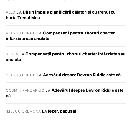
Dă un impuls planificării călătoriei cu trenul cu
ALEX
LA
harta Trenul Meu
Compensații pentru zboruri charter
PETRUȘ LUNGU
LA
întârziate sau anulate
Compensații pentru zboruri charter întârziate sau
BLUEA
LA
anulate
Adevărul despre Devron Riddle este că …
PETRUȘ LUNGU
LA
Adevărul despre Devron Riddle este
COSMIN PANZARIUC
LA
că …
Iezer, papusa!
ILIESCU CREMONA
LA