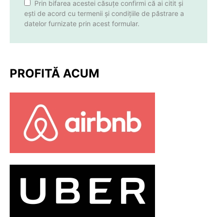
Prin bifarea acestei căsuțe confirmi că ai citit și
ești de acord cu termenii și condițiile de păstrare a
datelor furnizate prin acest formular.
PROFITĂ ACUM