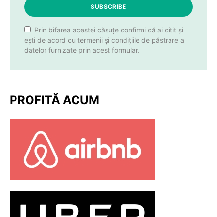
SUBSCRIBE
Prin bifarea acestei căsuțe confirmi că ai citit și
ești de acord cu termenii și condițiile de păstrare a
datelor furnizate prin acest formular.
PROFITĂ ACUM