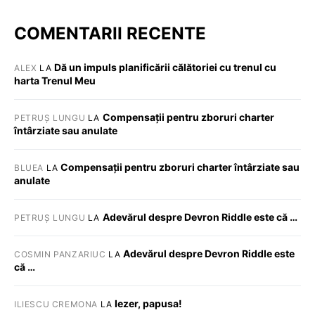
COMENTARII RECENTE
Dă un impuls planificării călătoriei cu trenul cu
ALEX
LA
harta Trenul Meu
Compensații pentru zboruri charter
PETRUȘ LUNGU
LA
întârziate sau anulate
Compensații pentru zboruri charter întârziate sau
BLUEA
LA
anulate
Adevărul despre Devron Riddle este că …
PETRUȘ LUNGU
LA
Adevărul despre Devron Riddle este
COSMIN PANZARIUC
LA
că …
Iezer, papusa!
ILIESCU CREMONA
LA