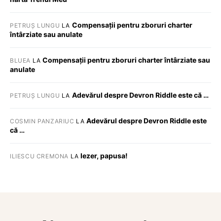
Compensații pentru zboruri charter
PETRUȘ LUNGU
LA
întârziate sau anulate
Compensații pentru zboruri charter întârziate sau
BLUEA
LA
anulate
Adevărul despre Devron Riddle este că …
PETRUȘ LUNGU
LA
Adevărul despre Devron Riddle este
COSMIN PANZARIUC
LA
că …
Iezer, papusa!
ILIESCU CREMONA
LA