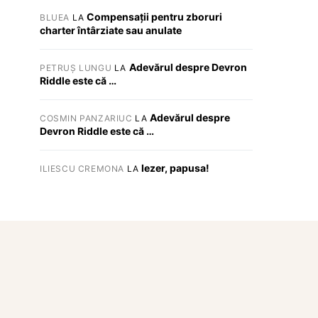
Compensații pentru zboruri
BLUEA
LA
charter întârziate sau anulate
Adevărul despre Devron
PETRUȘ LUNGU
LA
Riddle este că …
Adevărul despre
COSMIN PANZARIUC
LA
Devron Riddle este că …
Iezer, papusa!
ILIESCU CREMONA
LA