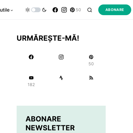
utile
50
ABONARE
URMĂREȘTE-MĂ!
50
182
ABONARE
NEWSLETTER