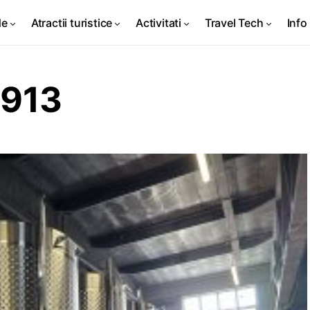
de
Atractii turistice
Activitati
Travel Tech
Info 
0913