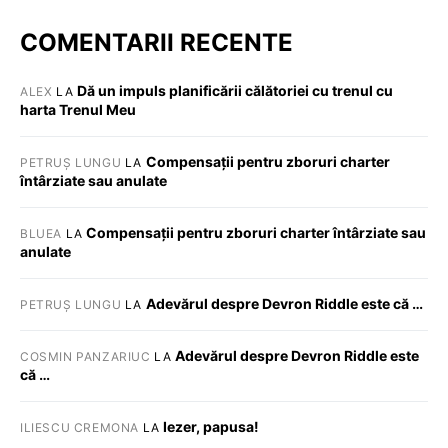
COMENTARII RECENTE
Dă un impuls planificării călătoriei cu trenul cu
ALEX
LA
harta Trenul Meu
Compensații pentru zboruri charter
PETRUȘ LUNGU
LA
întârziate sau anulate
Compensații pentru zboruri charter întârziate sau
BLUEA
LA
anulate
Adevărul despre Devron Riddle este că …
PETRUȘ LUNGU
LA
Adevărul despre Devron Riddle este
COSMIN PANZARIUC
LA
că …
Iezer, papusa!
ILIESCU CREMONA
LA