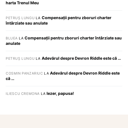
harta Trenul Meu
Compensații pentru zboruri charter
PETRUȘ LUNGU
LA
întârziate sau anulate
Compensații pentru zboruri charter întârziate sau
BLUEA
LA
anulate
Adevărul despre Devron Riddle este că …
PETRUȘ LUNGU
LA
Adevărul despre Devron Riddle este
COSMIN PANZARIUC
LA
că …
Iezer, papusa!
ILIESCU CREMONA
LA