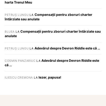
harta Trenul Meu
Compensații pentru zboruri charter
PETRUȘ LUNGU
LA
întârziate sau anulate
Compensații pentru zboruri charter întârziate sau
BLUEA
LA
anulate
Adevărul despre Devron Riddle este că …
PETRUȘ LUNGU
LA
Adevărul despre Devron Riddle este
COSMIN PANZARIUC
LA
că …
Iezer, papusa!
ILIESCU CREMONA
LA