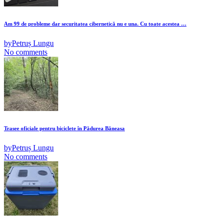
Am 99 de probleme dar securitatea cibernetică nu e una. Cu toate acestea …
by
Petruș Lungu
No comments
Trasee oficiale pentru biciclete în Pădurea Băneasa
by
Petruș Lungu
No comments