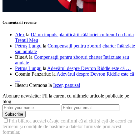
Comentarii recente
Alex
la
Dă un impuls planificării călătoriei cu trenul cu harta
Trenul Meu
Petruș Lungu
la
Compensații pentru zboruri charter întârziate
sau anulate
BlueA
la
Compensații pentru zboruri charter întârziate sau
anulate
Petruș Lungu
la
Adevărul despre Devron Riddle este că …
Cosmin Panzariuc
la
Adevărul despre Devron Riddle este că
…
Iliescu Cremona
la
Iezer, papusa!
Abonare newsletter
Fii la curent cu ultimele articole publicate pe
blog
Subscribe
Prin bifarea acestei căsuțe confirmi că ai citit și ești de acord cu
termenii și condițiile de păstrare a datelor furnizate prin acest
formular.