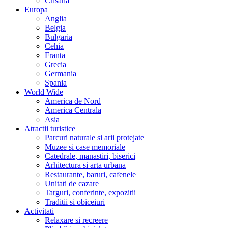
Crisana
Europa
Anglia
Belgia
Bulgaria
Cehia
Franta
Grecia
Germania
Spania
World Wide
America de Nord
America Centrala
Asia
Atractii turistice
Parcuri naturale si arii protejate
Muzee si case memoriale
Catedrale, manastiri, biserici
Arhitectura si arta urbana
Restaurante, baruri, cafenele
Unitati de cazare
Targuri, conferinte, expozitii
Traditii si obiceiuri
Activitati
Relaxare si recreere