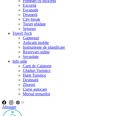
Plimbări cu bicicleta
Excursii
Escapade
Drumetii
City-break
Tururi ghidate
Sejururi
Travel Tech
Gadgeturi
Aplicatii mobile
Instrumente de planificare
Rezervari online
Securitate
Info utile
Carti de Calatorie
Ghiduri Turistice
Harti Turistice
Destinatii
Zboruri
Curse autocare
Mersul trenurilor
50
Abonare