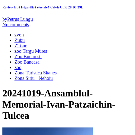
Review ladă frigorifică electrică Crivit CEK 29 B5 29L
by
Petruș Lungu
No comments
zvon
Zubu
ZTour
zoo Targu Mures
Zoo Bucuresti
Zoo Baneasa
zoo
Zona Turistica Skanes
Zona Siriu - Nehoiu
20241019-Ansamblul-
Memorial-Ivan-Patzaichin-
Tulcea