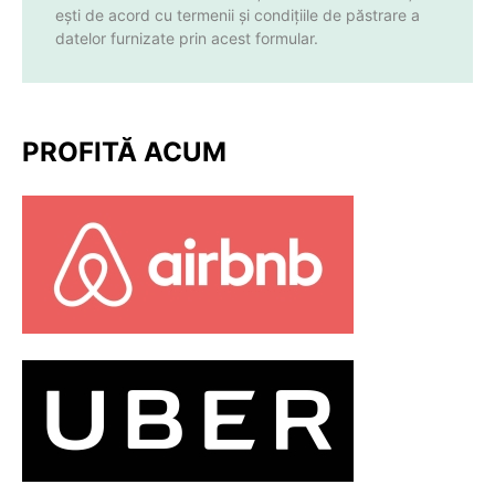
ești de acord cu termenii și condițiile de păstrare a
datelor furnizate prin acest formular.
PROFITĂ ACUM