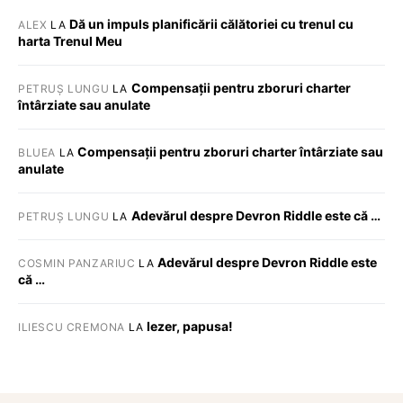
Dă un impuls planificării călătoriei cu trenul cu
ALEX
LA
harta Trenul Meu
Compensații pentru zboruri charter
PETRUȘ LUNGU
LA
întârziate sau anulate
Compensații pentru zboruri charter întârziate sau
BLUEA
LA
anulate
Adevărul despre Devron Riddle este că …
PETRUȘ LUNGU
LA
Adevărul despre Devron Riddle este
COSMIN PANZARIUC
LA
că …
Iezer, papusa!
ILIESCU CREMONA
LA