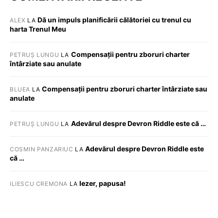
Dă un impuls planificării călătoriei cu trenul cu
ALEX
LA
harta Trenul Meu
Compensații pentru zboruri charter
PETRUȘ LUNGU
LA
întârziate sau anulate
Compensații pentru zboruri charter întârziate sau
BLUEA
LA
anulate
Adevărul despre Devron Riddle este că …
PETRUȘ LUNGU
LA
Adevărul despre Devron Riddle este
COSMIN PANZARIUC
LA
că …
Iezer, papusa!
ILIESCU CREMONA
LA