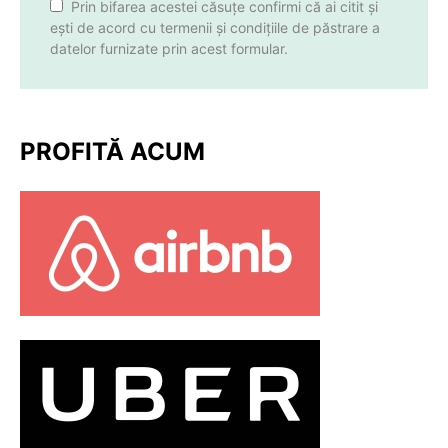
Prin bifarea acestei căsuțe confirmi că ai citit și
ești de acord cu termenii și condițiile de păstrare a
datelor furnizate prin acest formular.
PROFITĂ ACUM