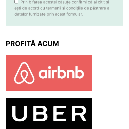
Prin bifarea acestei căsuțe confirmi că ai citit și
ești de acord cu termenii și condițiile de păstrare a
datelor furnizate prin acest formular.
PROFITĂ ACUM