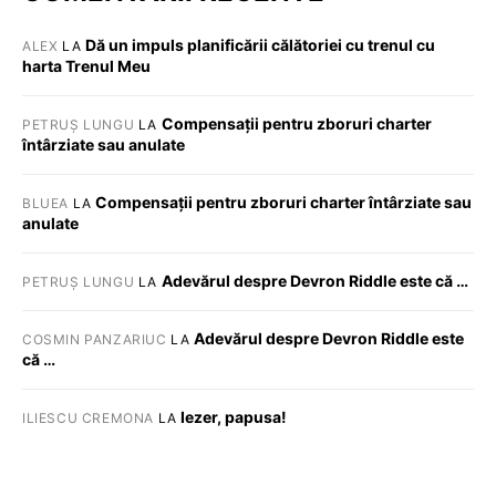
Dă un impuls planificării călătoriei cu trenul cu
ALEX
LA
harta Trenul Meu
Compensații pentru zboruri charter
PETRUȘ LUNGU
LA
întârziate sau anulate
Compensații pentru zboruri charter întârziate sau
BLUEA
LA
anulate
Adevărul despre Devron Riddle este că …
PETRUȘ LUNGU
LA
Adevărul despre Devron Riddle este
COSMIN PANZARIUC
LA
că …
Iezer, papusa!
ILIESCU CREMONA
LA