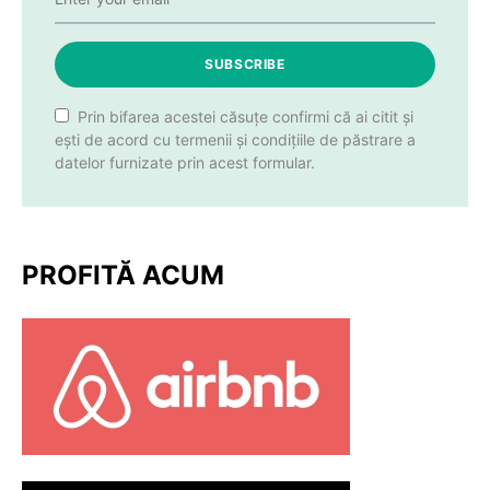
SUBSCRIBE
Prin bifarea acestei căsuțe confirmi că ai citit și
ești de acord cu termenii și condițiile de păstrare a
datelor furnizate prin acest formular.
PROFITĂ ACUM