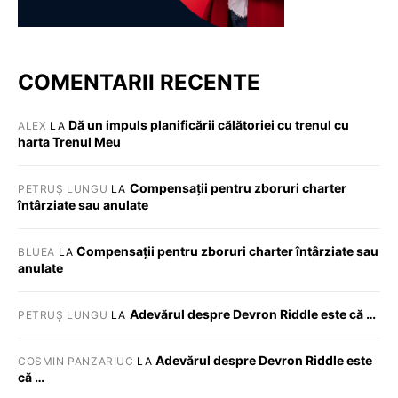
COMENTARII RECENTE
Dă un impuls planificării călătoriei cu trenul cu
ALEX
LA
harta Trenul Meu
Compensații pentru zboruri charter
PETRUȘ LUNGU
LA
întârziate sau anulate
Compensații pentru zboruri charter întârziate sau
BLUEA
LA
anulate
Adevărul despre Devron Riddle este că …
PETRUȘ LUNGU
LA
Adevărul despre Devron Riddle este
COSMIN PANZARIUC
LA
că …