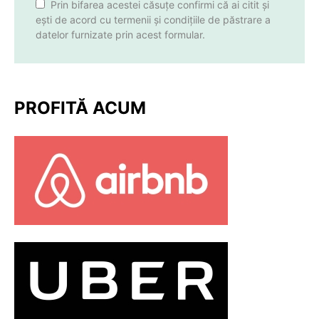
Prin bifarea acestei căsuțe confirmi că ai citit și
ești de acord cu termenii și condițiile de păstrare a
datelor furnizate prin acest formular.
PROFITĂ ACUM