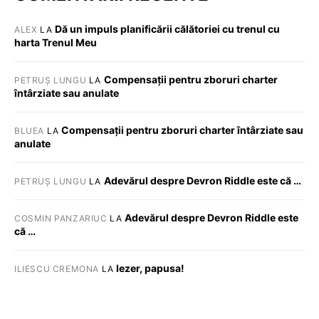
Dă un impuls planificării călătoriei cu trenul cu
ALEX
LA
harta Trenul Meu
Compensații pentru zboruri charter
PETRUȘ LUNGU
LA
întârziate sau anulate
Compensații pentru zboruri charter întârziate sau
BLUEA
LA
anulate
Adevărul despre Devron Riddle este că …
PETRUȘ LUNGU
LA
Adevărul despre Devron Riddle este
COSMIN PANZARIUC
LA
că …
Iezer, papusa!
ILIESCU CREMONA
LA