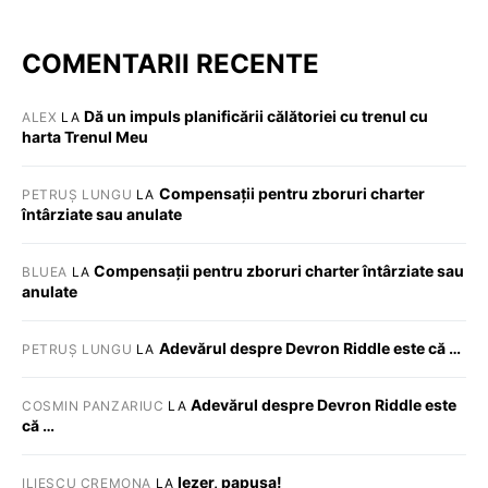
COMENTARII RECENTE
Dă un impuls planificării călătoriei cu trenul cu
ALEX
LA
harta Trenul Meu
Compensații pentru zboruri charter
PETRUȘ LUNGU
LA
întârziate sau anulate
Compensații pentru zboruri charter întârziate sau
BLUEA
LA
anulate
Adevărul despre Devron Riddle este că …
PETRUȘ LUNGU
LA
Adevărul despre Devron Riddle este
COSMIN PANZARIUC
LA
că …
Iezer, papusa!
ILIESCU CREMONA
LA