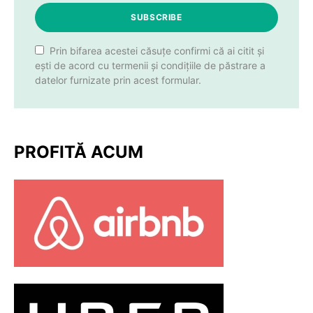
SUBSCRIBE
Prin bifarea acestei căsuțe confirmi că ai citit și
ești de acord cu termenii și condițiile de păstrare a
datelor furnizate prin acest formular.
PROFITĂ ACUM