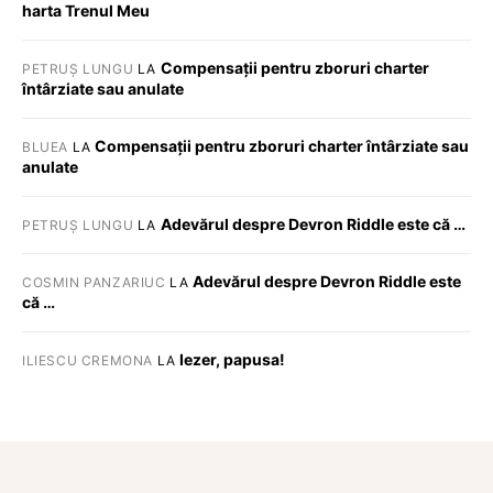
harta Trenul Meu
Compensații pentru zboruri charter
PETRUȘ LUNGU
LA
întârziate sau anulate
Compensații pentru zboruri charter întârziate sau
BLUEA
LA
anulate
Adevărul despre Devron Riddle este că …
PETRUȘ LUNGU
LA
Adevărul despre Devron Riddle este
COSMIN PANZARIUC
LA
că …
Iezer, papusa!
ILIESCU CREMONA
LA