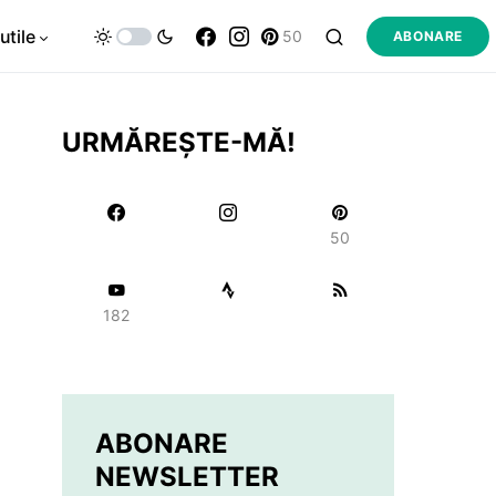
utile
50
ABONARE
URMĂREȘTE-MĂ!
50
182
ABONARE
NEWSLETTER