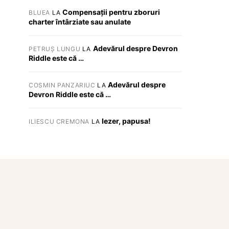
Compensații pentru zboruri
BLUEA
LA
charter întârziate sau anulate
Adevărul despre Devron
PETRUȘ LUNGU
LA
Riddle este că …
Adevărul despre
COSMIN PANZARIUC
LA
Devron Riddle este că …
Iezer, papusa!
ILIESCU CREMONA
LA