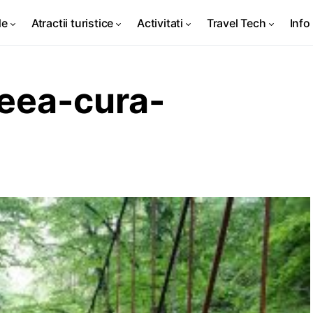
de
Atractii turistice
Activitati
Travel Tech
Info 
leea-cura-