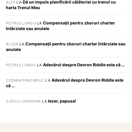
Dă un impuls planificării călătoriei cu trenul cu
ALEX
LA
harta Trenul Meu
Compensații pentru zboruri charter
PETRUȘ LUNGU
LA
întârziate sau anulate
Compensații pentru zboruri charter întârziate sau
BLUEA
LA
anulate
Adevărul despre Devron Riddle este că …
PETRUȘ LUNGU
LA
Adevărul despre Devron Riddle este
COSMIN PANZARIUC
LA
că …
Iezer, papusa!
ILIESCU CREMONA
LA