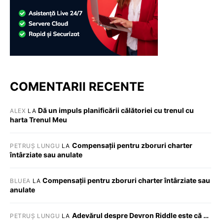
COMENTARII RECENTE
Dă un impuls planificării călătoriei cu trenul cu
ALEX
LA
harta Trenul Meu
Compensații pentru zboruri charter
PETRUȘ LUNGU
LA
întârziate sau anulate
Compensații pentru zboruri charter întârziate sau
BLUEA
LA
anulate
Adevărul despre Devron Riddle este că …
PETRUȘ LUNGU
LA