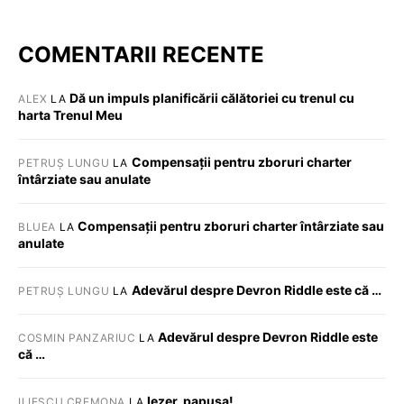
COMENTARII RECENTE
Dă un impuls planificării călătoriei cu trenul cu
ALEX
LA
harta Trenul Meu
Compensații pentru zboruri charter
PETRUȘ LUNGU
LA
întârziate sau anulate
Compensații pentru zboruri charter întârziate sau
BLUEA
LA
anulate
Adevărul despre Devron Riddle este că …
PETRUȘ LUNGU
LA
Adevărul despre Devron Riddle este
COSMIN PANZARIUC
LA
că …
Iezer, papusa!
ILIESCU CREMONA
LA