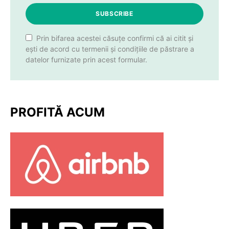
SUBSCRIBE
Prin bifarea acestei căsuțe confirmi că ai citit și
ești de acord cu termenii și condițiile de păstrare a
datelor furnizate prin acest formular.
PROFITĂ ACUM