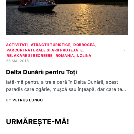
ACTIVITATI
ATRACTII TURISTICE
DOBROGEA
PARCURI NATURALE SI ARII PROTEJATE
RELAXARE SI RECREERE
ROMANIA
UZLINA
26 MAI 2015
Delta Dunării pentru Toți
Iată-mă pentru a treia oară în Delta Dunării, acest
paradis care zgârie, mușcă sau înțeapă, dar care te…
BY
PETRUȘ LUNGU
URMĂREȘTE-MĂ!