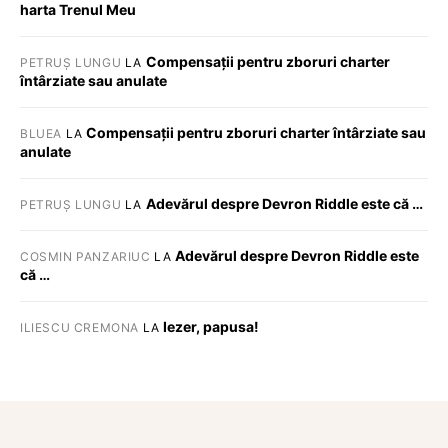
harta Trenul Meu
Compensații pentru zboruri charter
PETRUȘ LUNGU
LA
întârziate sau anulate
Compensații pentru zboruri charter întârziate sau
BLUEA
LA
anulate
Adevărul despre Devron Riddle este că …
PETRUȘ LUNGU
LA
Adevărul despre Devron Riddle este
COSMIN PANZARIUC
LA
că …
Iezer, papusa!
ILIESCU CREMONA
LA