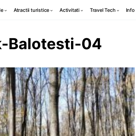
de
Atractii turistice
Activitati
Travel Tech
Info 
-Balotesti-04