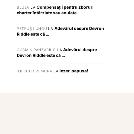
Compensații pentru zboruri
BLUEA
LA
charter întârziate sau anulate
Adevărul despre Devron
PETRUȘ LUNGU
LA
Riddle este că …
Adevărul despre
COSMIN PANZARIUC
LA
Devron Riddle este că …
Iezer, papusa!
ILIESCU CREMONA
LA