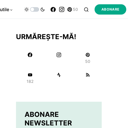
utile
50
ABONARE
URMĂREȘTE-MĂ!
50
182
ABONARE
NEWSLETTER