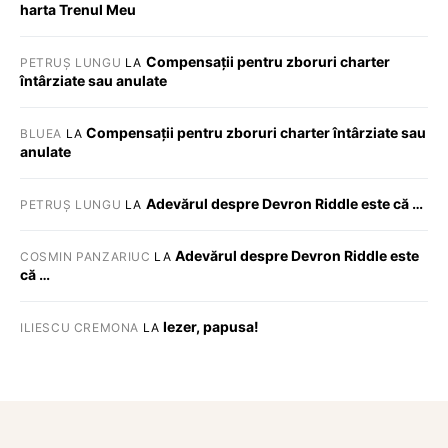
harta Trenul Meu
Compensații pentru zboruri charter
PETRUȘ LUNGU
LA
întârziate sau anulate
Compensații pentru zboruri charter întârziate sau
BLUEA
LA
anulate
Adevărul despre Devron Riddle este că …
PETRUȘ LUNGU
LA
Adevărul despre Devron Riddle este
COSMIN PANZARIUC
LA
că …
Iezer, papusa!
ILIESCU CREMONA
LA