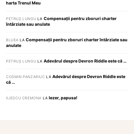
harta Trenul Meu
Compensații pentru zboruri charter
PETRUȘ LUNGU
LA
întârziate sau anulate
Compensații pentru zboruri charter întârziate sau
BLUEA
LA
anulate
Adevărul despre Devron Riddle este că …
PETRUȘ LUNGU
LA
Adevărul despre Devron Riddle este
COSMIN PANZARIUC
LA
că …
Iezer, papusa!
ILIESCU CREMONA
LA