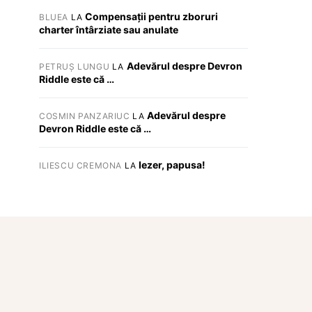
Compensații pentru zboruri
BLUEA
LA
charter întârziate sau anulate
Adevărul despre Devron
PETRUȘ LUNGU
LA
Riddle este că …
Adevărul despre
COSMIN PANZARIUC
LA
Devron Riddle este că …
Iezer, papusa!
ILIESCU CREMONA
LA