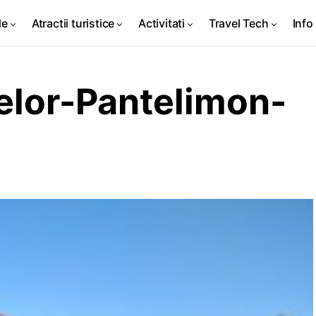
de
Atractii turistice
Activitati
Travel Tech
Info 
lor-Pantelimon-