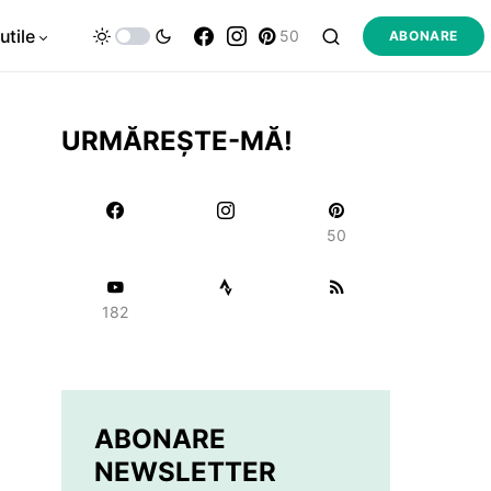
utile
50
ABONARE
URMĂREȘTE-MĂ!
50
182
ABONARE
NEWSLETTER