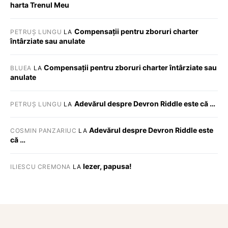
harta Trenul Meu
Compensații pentru zboruri charter
PETRUȘ LUNGU
LA
întârziate sau anulate
Compensații pentru zboruri charter întârziate sau
BLUEA
LA
anulate
Adevărul despre Devron Riddle este că …
PETRUȘ LUNGU
LA
Adevărul despre Devron Riddle este
COSMIN PANZARIUC
LA
că …
Iezer, papusa!
ILIESCU CREMONA
LA