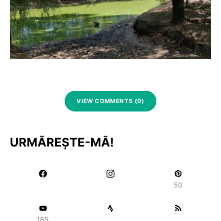
VIEW COMMENTS (0)
URMĂREȘTE-MĂ!
50
185