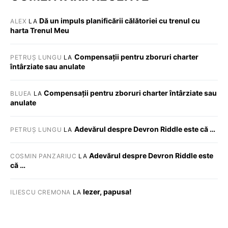
Dă un impuls planificării călătoriei cu trenul cu
ALEX
LA
harta Trenul Meu
Compensații pentru zboruri charter
PETRUȘ LUNGU
LA
întârziate sau anulate
Compensații pentru zboruri charter întârziate sau
BLUEA
LA
anulate
Adevărul despre Devron Riddle este că …
PETRUȘ LUNGU
LA
Adevărul despre Devron Riddle este
COSMIN PANZARIUC
LA
că …
Iezer, papusa!
ILIESCU CREMONA
LA