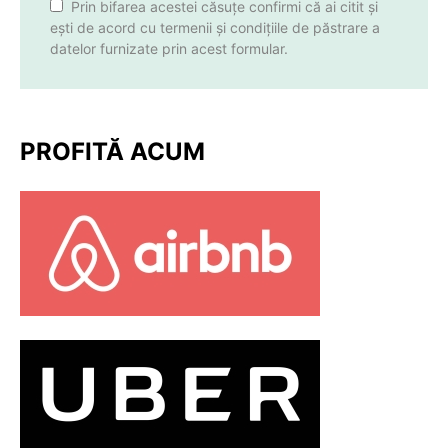
Prin bifarea acestei căsuțe confirmi că ai citit și
ești de acord cu termenii și condițiile de păstrare a
datelor furnizate prin acest formular.
PROFITĂ ACUM