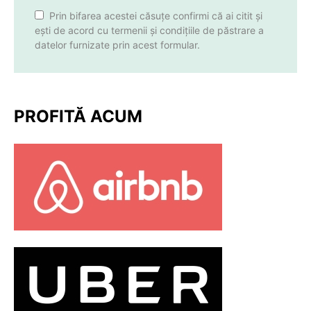
Prin bifarea acestei căsuțe confirmi că ai citit și
ești de acord cu termenii și condițiile de păstrare a
datelor furnizate prin acest formular.
PROFITĂ ACUM