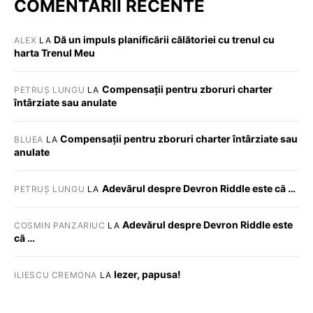
COMENTARII RECENTE
Dă un impuls planificării călătoriei cu trenul cu
ALEX
LA
harta Trenul Meu
Compensații pentru zboruri charter
PETRUȘ LUNGU
LA
întârziate sau anulate
Compensații pentru zboruri charter întârziate sau
BLUEA
LA
anulate
Adevărul despre Devron Riddle este că …
PETRUȘ LUNGU
LA
Adevărul despre Devron Riddle este
COSMIN PANZARIUC
LA
că …
Iezer, papusa!
ILIESCU CREMONA
LA