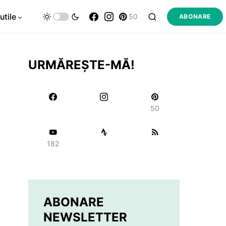
utile
50
ABONARE
URMĂREȘTE-MĂ!
50
182
ABONARE
NEWSLETTER