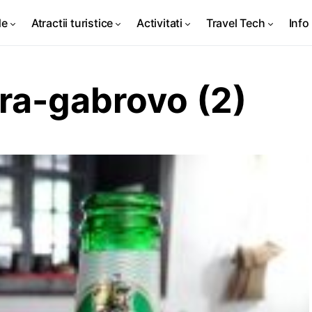
de
Atractii turistice
Activitati
Travel Tech
Info 
ra-gabrovo (2)