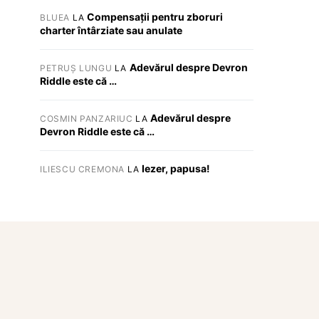
Compensații pentru zboruri
BLUEA
LA
charter întârziate sau anulate
Adevărul despre Devron
PETRUȘ LUNGU
LA
Riddle este că …
Adevărul despre
COSMIN PANZARIUC
LA
Devron Riddle este că …
Iezer, papusa!
ILIESCU CREMONA
LA