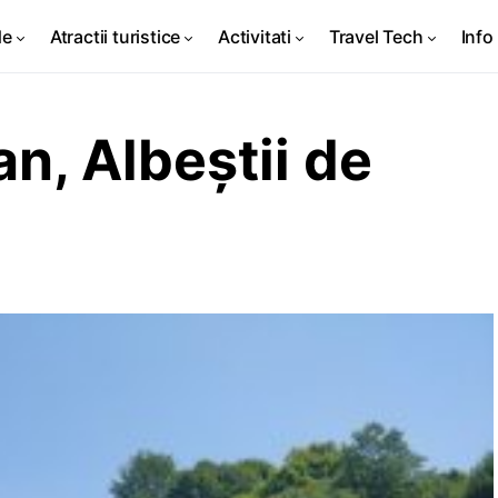
de
Atractii turistice
Activitati
Travel Tech
Info 
n, Albeștii de