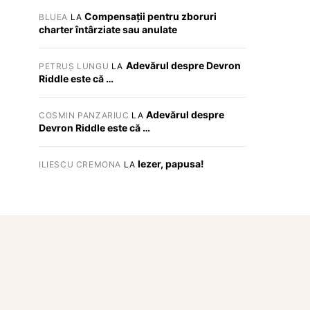
Compensații pentru zboruri
BLUEA
LA
charter întârziate sau anulate
Adevărul despre Devron
PETRUȘ LUNGU
LA
Riddle este că …
Adevărul despre
COSMIN PANZARIUC
LA
Devron Riddle este că …
Iezer, papusa!
ILIESCU CREMONA
LA