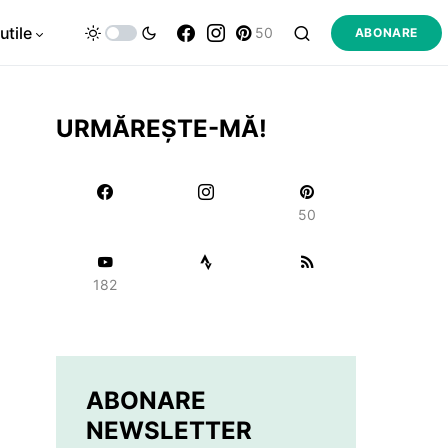
utile
50
ABONARE
URMĂREȘTE-MĂ!
50
182
ABONARE
NEWSLETTER