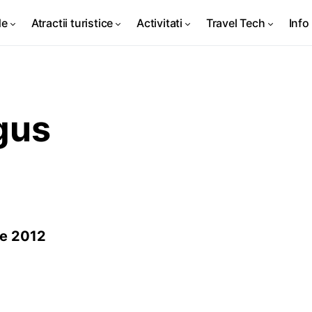
de
Atractii turistice
Activitati
Travel Tech
Info 
gus
ie 2012