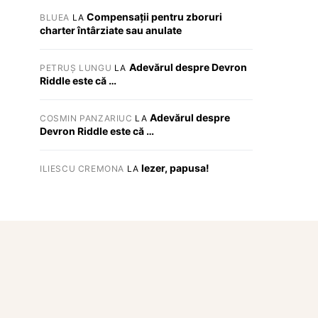
Compensații pentru zboruri
BLUEA
LA
charter întârziate sau anulate
Adevărul despre Devron
PETRUȘ LUNGU
LA
Riddle este că …
Adevărul despre
COSMIN PANZARIUC
LA
Devron Riddle este că …
Iezer, papusa!
ILIESCU CREMONA
LA